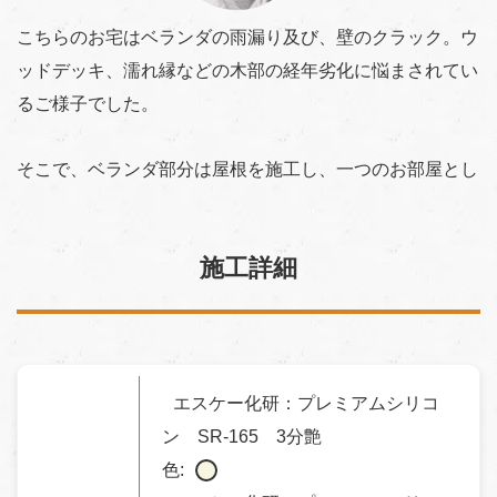
こちらのお宅はベランダの雨漏り及び、壁のクラック。ウ
ッドデッキ、濡れ縁などの木部の経年劣化に悩まされてい
るご様子でした。
そこで、ベランダ部分は屋根を施工し、一つのお部屋とし
て改築させて頂きました。
施工詳細
ウッドデッキ、濡れ縁は撤去させて頂き、濡れ縁は檜によ
り新しく、ウッドデッキはサンテラスとして生まれ変わり
ました。
また、瓦の面戸が剥がれ落ちている箇所が見受けられまし
エスケー化研：プレミアムシリコ
たので、撤去後、再度、面戸を施工させて頂きました。
ン SR-165 3分艶
色: