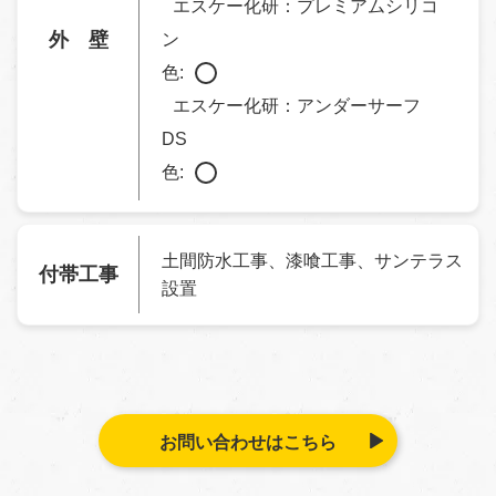
外壁においては、クラック箇所を補修し、スタッコ壁の風
エスケー化研：プレミアムシリコ
合いを残すため、ＳＫ化研の
アンダーサーフＤＳ
を二回塗
外 壁
ン
りしたのち中塗り、上塗り塗装をさせて頂きました。
色:
エスケー化研：アンダーサーフ
加えて、既存の波板による物干しスペースを撤去し、サン
DS
テラスへと生まれ変わりました。
色:
土間防水工事、漆喰工事、サンテラス
付帯工事
設置
お問い合わせはこちら